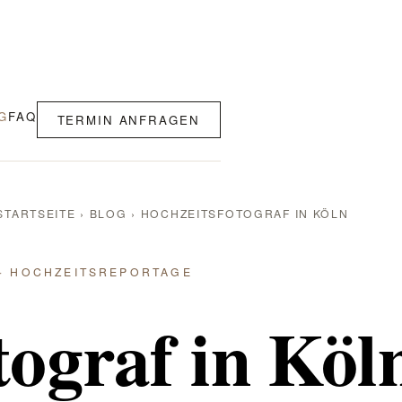
G
FAQ
TERMIN ANFRAGEN
STARTSEITE
›
BLOG
›
HOCHZEITSFOTOGRAF IN KÖLN
 · HOCHZEITSREPORTAGE
tograf in Köl